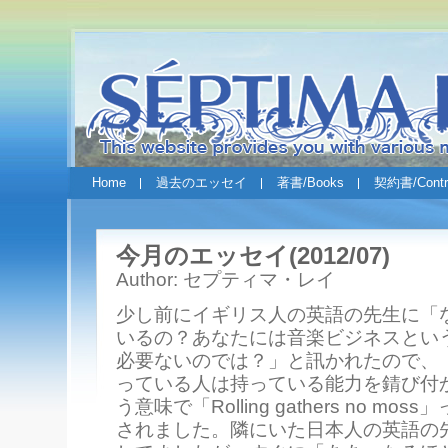
Home
過去のエッセイ
著書/Books
契約書/Contr
今月のエッセイ(2012/07)
Author: セプティマ・レイ
少し前にイギリス人の英語の先生に「
いるの？あなたには音楽ビジネスとい
必要ないのでは？」と訊かれたので、
っている人は持っている能力を錆び付
う意味で「Rolling gathers no m
されました。隣にいた日本人の英語の