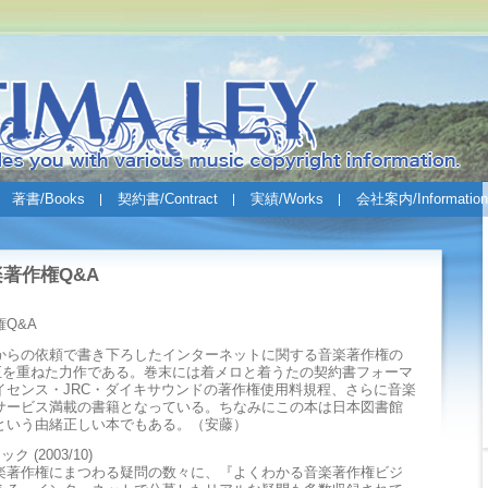
著書/Books
契約書/Contract
実績/Works
会社案内/Information
著作権Q&A
Q&A
らの依頼で書き下ろしたインターネットに関する音楽著作権の
校正を重ねた力作である。巻末には着メロと着うたの契約書フォーマ
ライセンス・JRC・ダイキサウンドの著作権使用料規程、さらに音楽
サービス満載の書籍となっている。ちなみにこの本は日本図書館
という由緒正しい本でもある。（安藤）
(2003/10)
楽著作権にまつわる疑問の数々に、『よくわかる音楽著作権ビジ