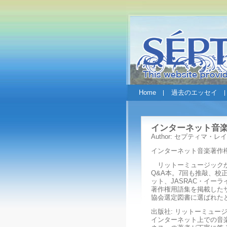
Home
過去のエッセイ
インターネット音楽
Author: セプティマ・レイ
インターネット音楽著作権
リットーミュージックか
Q&A本。7回も推敲、
ット、JASRAC・イー
著作権用語集を掲載した
協会選定図書に選ばれた
出版社: リットーミュージック 
インターネット上での音