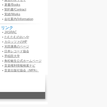
著書/Books
契約書/Contract
実績/Works
会社案内/Information
リンク
JASRAC
たむたむのおへや
カロッツァのHP
光田康典のページ
日本レコード協会
早稲田大学
角松敏生公式ホームページ
音楽権利情報検索ナビ
音楽出版社協会（MPA）